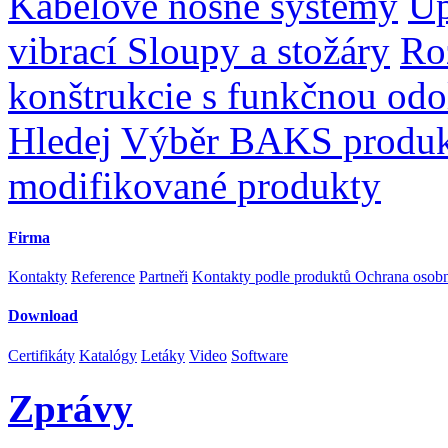
Kabelové nosné systémy
Up
vibrací
Sloupy a stožáry
Ro
konštrukcie s funkčnou odo
Hledej
Výběr BAKS produ
modifikované produkty
Firma
Kontakty
Reference
Partneři
Kontakty podle produktů
Ochrana osob
Download
Certifikáty
Katalógy
Letáky
Video
Software
Zprávy