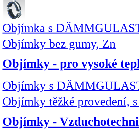
Objímka s DÄMMGULAST
Objímky bez gumy, Zn
Objímky - pro vysoké tep
Objímky s DÄMMGULAST®
Objímky těžké provedení
Objímky - Vzduchotechni