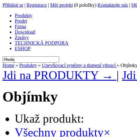
Přihlásit se
|
Registrace
|
Můj projekt
(0 položky)
Kontaktujte nás
|
S
Produkty
Prodej
Firma
Download
Zprávy
TECHNICKÁ PODPORA
ESHOP
Home
»
Produkty
»
Upevňovací systémy a tlumení vibrací
» Objímk
Jdi na PRODUKTY →
|
Jd
Objímky
Ukaž produkt:
Všechny produkty
×