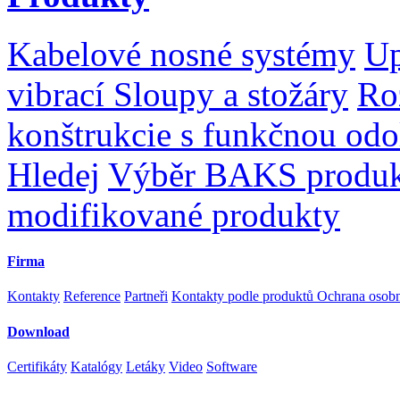
Kabelové nosné systémy
Up
vibrací
Sloupy a stožáry
Ro
konštrukcie s funkčnou odo
Hledej
Výběr BAKS produ
modifikované produkty
Firma
Kontakty
Reference
Partneři
Kontakty podle produktů
Ochrana osob
Download
Certifikáty
Katalógy
Letáky
Video
Software