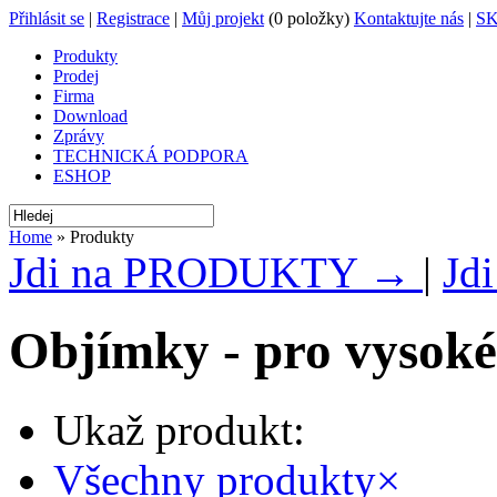
Přihlásit se
|
Registrace
|
Můj projekt
(0 položky)
Kontaktujte nás
|
S
Produkty
Prodej
Firma
Download
Zprávy
TECHNICKÁ PODPORA
ESHOP
Home
» Produkty
Jdi na PRODUKTY →
|
Jd
Objímky - pro vysoké
Ukaž produkt:
Všechny produkty
×