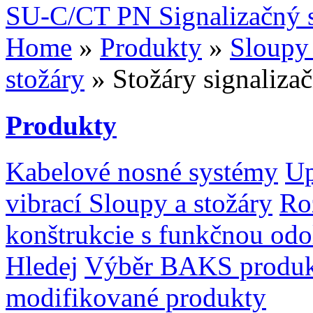
SU-C/CT PN Signalizačný s
Home
»
Produkty
»
Sloupy 
stožáry
» Stožáry signalizač
Produkty
Kabelové nosné systémy
Up
vibrací
Sloupy a stožáry
Ro
konštrukcie s funkčnou odo
Hledej
Výběr BAKS produ
modifikované produkty