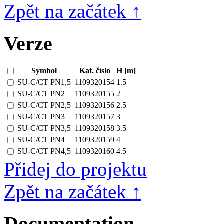
Zpět na začátek ↑
Verze
Symbol
Kat. číslo
H [m]
SU-C/CT PN1,5
1109320154
1.5
SU-C/CT PN2
1109320155
2
SU-C/CT PN2,5
1109320156
2.5
SU-C/CT PN3
1109320157
3
SU-C/CT PN3,5
1109320158
3.5
SU-C/CT PN4
1109320159
4
SU-C/CT PN4,5
1109320160
4.5
Přidej do projektu
Zpět na začátek ↑
Documentation