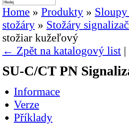
Home
»
Produkty
»
Sloupy 
stožáry
»
Stožáry signalizač
stožiar kužeľový
← Zpět na katalogový list
|
SU-C/CT PN Signaliza
Informace
Verze
Příklady