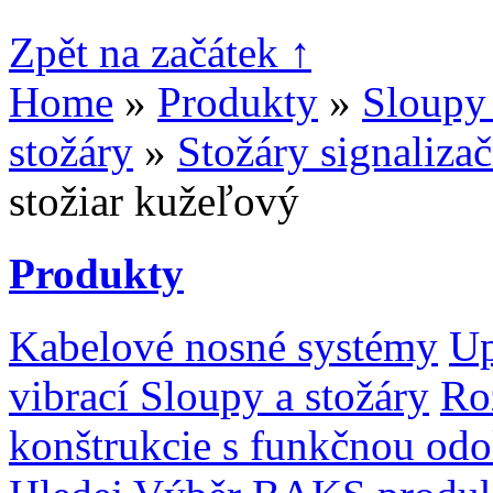
Zpět na začátek ↑
Home
»
Produkty
»
Sloupy 
stožáry
»
Stožáry signalizač
stožiar kužeľový
Produkty
Kabelové nosné systémy
Up
vibrací
Sloupy a stožáry
Ro
konštrukcie s funkčnou odo