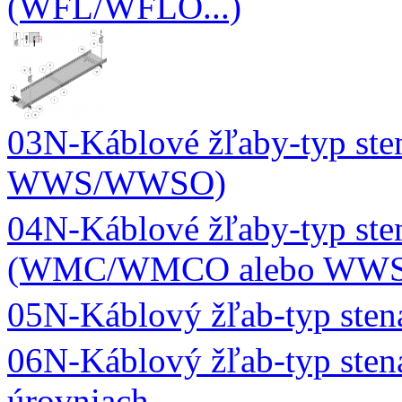
(WFL/WFLO...)
03N-Káblové žľaby-typ s
WWS/WWSO)
04N-Káblové žľaby-typ ste
(WMC/WMCO alebo WW
05N-Káblový žľab-typ ste
06N-Káblový žľab-typ sten
úrovniach