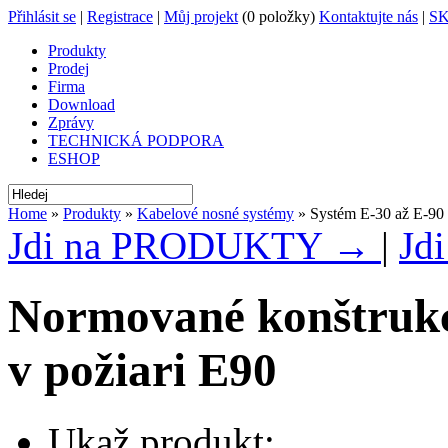
Přihlásit se
|
Registrace
|
Můj projekt
(0 položky)
Kontaktujte nás
|
S
Produkty
Prodej
Firma
Download
Zprávy
TECHNICKÁ PODPORA
ESHOP
Home
»
Produkty
»
Kabelové nosné systémy
» Systém E-30 až E-90
Jdi na PRODUKTY →
|
Jd
Normované konštrukc
v požiari E90
Ukaž produkt: