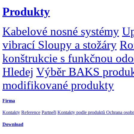
Produkty
Kabelové nosné systémy
Up
vibrací
Sloupy a stožáry
Ro
konštrukcie s funkčnou odo
Hledej
Výběr BAKS produ
modifikované produkty
Firma
Kontakty
Reference
Partneři
Kontakty podle produktů
Ochrana osob
Download