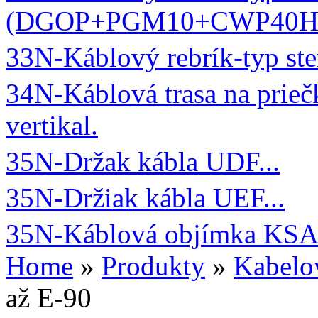
(DGOP+PGM10+CWP40H
33N-Káblový rebrík-typ st
34N-Káblová trasa na priečk
vertikal.
35N-Držak kábla UDF...
35N-Držiak kábla UEF...
35N-Káblová objímka KSA.
Home
»
Produkty
»
Kabelo
až E-90