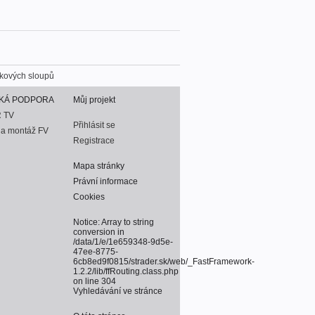
kových sloupů
KÁ PODPORA
Můj projekt
 TV
Přihlásit se
na montáž FV
Registrace
Mapa stránky
Právní informace
Cookies
Notice
: Array to string
conversion in
/data/1/e/1e659348-9d5e-
47ee-8775-
6cb8ed9f0815/strader.sk/web/_FastFramework-
1.2.2/lib/ffRouting.class.php
on line
304
Vyhledávání ve stránce