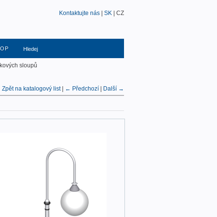
Kontaktujte nás
|
SK
| CZ
HOP
kových sloupů
Zpět na katalogový list
|
← Předchozí
|
Další →