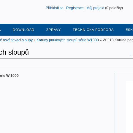
Přihlásit se
|
Registrace
|
Můj projekt
(0 položky)
A
DOWNLOAD
ZPRÁVY
TECHNICKÁ PODPORA
ES
é osvětlovací sloupy
»
Koruny parkových sloupů série W1000
» W1113 Koruna par
ch sloupů
← 
érie W 1000