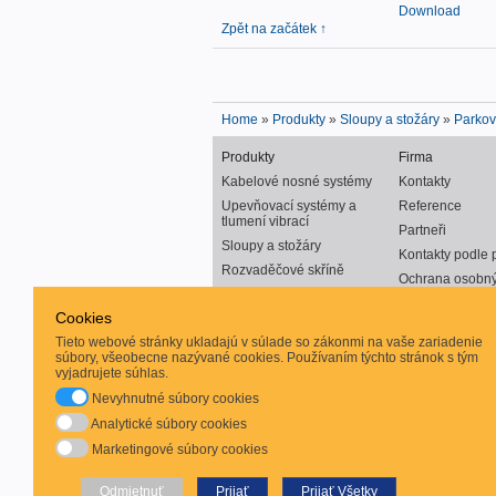
Download
Zpět na začátek ↑
Home
»
Produkty
»
Sloupy a stožáry
»
Parkov
Produkty
Firma
Kabelové nosné systémy
Kontakty
Upevňovací systémy a
Reference
tlumení vibrací
Partneři
Sloupy a stožáry
Kontakty podle 
Rozvaděčové skříně
Ochrana osobný
Normované konštrukcie s
funkčnou odolnosťou v
Cookies
požiari E90
Tieto webové stránky ukladajú v súlade so zákonmi na vaše zariadenie
súbory, všeobecne nazývané cookies. Používaním týchto stránok s tým
Hledej
vyjadrujete súhlas.
Výběr BAKS produktů
Nevyhnutné súbory cookies
Nové produkty
Analytické súbory cookies
Nedávno modifikované
Marketingové súbory cookies
produkty
Odmietnuť
Prijať
Prijať Všetky