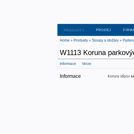
PRODUKTY
PRODEJ
FIRM
Home
»
Produkty
»
Sloupy a stožáry
»
Parkov
W1113 Koruna parkový
Informace
Verze
Informace
Koruny stĺpov
s