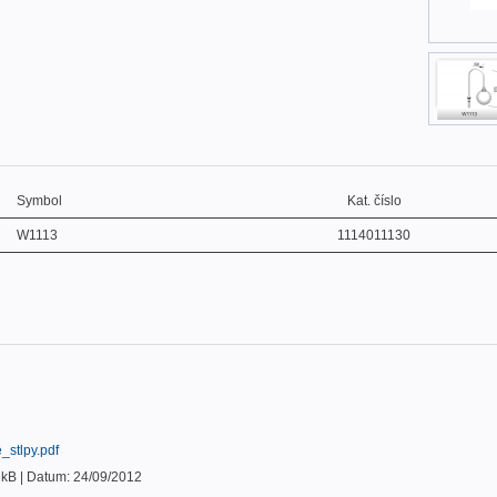
Symbol
Kat. číslo
W1113
1114011130
_stlpy.pdf
0 kB | Datum: 24/09/2012