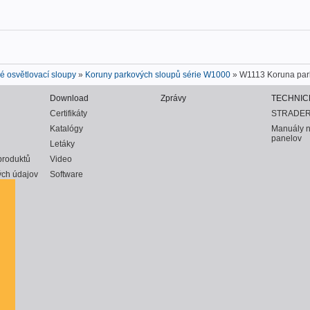
é osvětlovací sloupy
»
Koruny parkových sloupů série W1000
» W1113 Koruna par
Download
Zprávy
TECHNIC
Certifikáty
STRADER
Katalógy
Manuály 
panelov
Letáky
produktů
Video
ch údajov
Software