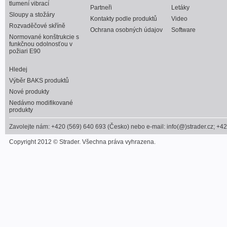
tlumení vibrací
Partneři
Letáky
Sloupy a stožáry
Kontakty podle produktů
Video
Rozvaděčové skříně
Ochrana osobných údajov
Software
Normované konštrukcie s
funkčnou odolnosťou v
požiari E90
Hledej
Výběr BAKS produktů
Nové produkty
Nedávno modifikované
produkty
Zavolejte nám: +420 (569) 640 693 (Česko) nebo e-mail: info(@)strader.cz; +4
Copyright 2012 © Strader. Všechna práva vyhrazena.