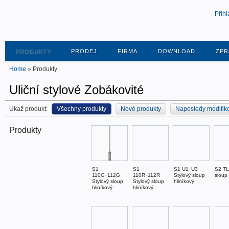
Přihl
PRODUKTY
PRODEJ
FIRMA
DOWNLOAD
ZPR
Home
» Produkty
Uliční stylové Zobákovité
Ukaž produkt:
Všechny produkty
Nové produkty
Naposledy modifik
Produkty
S1
S1
S1 U1÷U3
S2 TL
110G÷112G
110R÷112R
Stylový sloup
sloup 
Stylový sloup
Stylový sloup
hliníkový
hliníkový
hliníkový