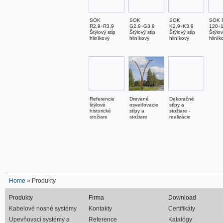
SOK
SOK
SOK
SOK 
R2,9÷R3,9
G2,9÷G3,9
K2,9÷K3,9
120÷
Štýlový stĺp
Štýlový stĺp
Štýlový stĺp
Štýlov
hliníkový
hliníkový
hliníkový
hliník
Referencie
Drevené
Dekoračné
štýlové
osvetľovacie
stĺpy a
historické
stĺpy a
stožiare -
stožiare
stožiare
realizácie
Home
» Produkty
Produkty
Firma
Download
Kabelové nosné systémy
Kontakty
Certifikáty
Upevňovací systémy a
Reference
Katalógy