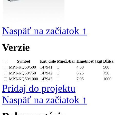
Naspäť na začiatok ↑
Verzie
Symbol
Kat. číslo
Množ./bal.
Hmotnosť [kg]
Dĺžka
MPT-KQ50/500
147941
1
4,50
500
MPT-KQ50/750
147942
1
6,25
750
MPT-KQ50/1000
147943
1
7,95
1000
Pridaj do projektu
Naspäť na začiatok ↑