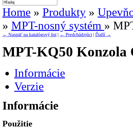
Home
»
Produkty
»
Upevňov
»
MPT-nosný systém
» MP
← Naspäť na katalógový list
|
← Predchádzjúci
|
Ďalší →
MPT-KQ50 Konzola 
Informácie
Verzie
Informácie
Použitie