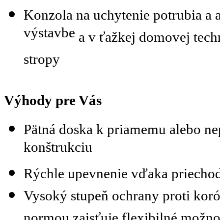
Konzola
na uchytenie
potrubia
a
výstavbe
a
v
ťažkej
domovej
tech
stropy
Výhody
pre
Vás
Pätná
doska k
priamemu
alebo
ne
konštrukciu
Rýchle upevnenie
vďaka
priecho
Vysoký
stupeň
ochrany
proti koró
normou
zaisťuje
flexibilné
možnos