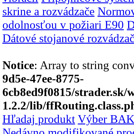
skrine a rozvádzače
Normov
odolnosťou v požiari E90
D
Dátové stojanové rozvádza
Notice
: Array to string con
9d5e-47ee-8775-
6cb8ed9f0815/strader.sk
1.2.2/lib/ffRouting.class.p
Hľadaj produkt
Výber BAK
Nedávno modifikované pro