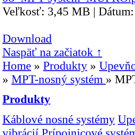
Veľkosť: 3,45 MB | Dátum:
Download
Naspäť na začiatok ↑
Home
»
Produkty
»
Upevňov
»
MPT-nosný systém
» MP
Produkty
Káblové nosné systémy
Upe
vibrácií
Prípojnicové systé