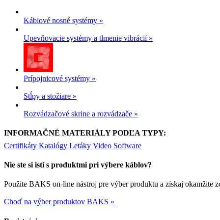
Káblové nosné systémy »
Upevňovacie systémy a tlmenie vibrácií »
Prípojnicové systémy »
Stĺpy a stožiare »
Rozvádzačové skrine a rozvádzače »
INFORMAČNÉ MATERIÁLY PODĽA TYPY:
Certifikáty
Katalógy
Letáky
Video
Software
Nie ste si istí s produktmi pri výbere káblov?
Použite BAKS on-line nástroj pre výber produktu a získaj okamžite 
Choď na výber produktov BAKS »