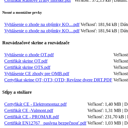
Certifikát Káblové žľaby morské.pdf
Veľkosť: 372,13 kB | Dátum:
Nosné a montážne prvky
Vyhlásenie o zhode na objímky KO....pdf
Veľkosť: 181,94 kB | Dát
Vyhlásenie o zhode na objímky KO....pdf
Veľkosť: 181,94 kB | Dát
Rozvádzačové skrine a rozvádzače
Vyhlásenie o zhode OT.pdf
Veľkosť
Certifikát skrine OT.pdf
Veľkosť
Certifikát skrine OTS.pdf
Veľkosť
Vyhlásenie CE zhody pre OMB.pdf
Veľkosť
Certyfikat skrine OT; OT3; OTD; Revízne dvere DRT.PDF
Veľkosť
Stĺpy a stožiare
Certyfikát CE - Elektromontaz.pdf
Veľkosť: 1,40 MB | D
Certifikát CE -Valmont.pdf
Veľkosť: 1,31 MB | D
Certifikát CE - PROMAR.pdf
Veľkosť: 231,70 kB |
Certifikát EN12767_ pasívna bezpečnosť.pdf
Veľkosť: 1,03 MB | D