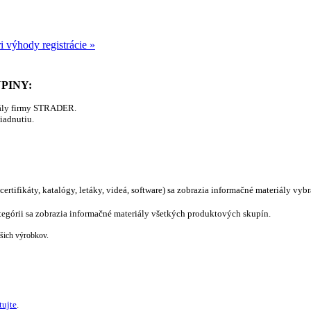
i výhody registrácie »
PINY:
iály firmy STRADER.
liadnutiu.
certifikáty, katalógy, letáky, videá, software)
sa zobrazia informačné materiály vybr
 kategórii sa zobrazia informačné materiály všetkých produktových skupín.
ašich výrobkov.
tujte
.