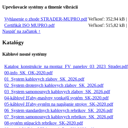
Upevňovacie systémy a tlmenie vibrácií
Vyhlasenie o zhode STRADER-MUPRO.pdf
Veľkosť: 352,94 kB |
Certifikát ISO MUPRO.pdf
Veľkosť: 515,82 kB |
Naspäť na začiatok ↑
Katalógy
Káblové nosné systémy
Katalog_konstrukcie_na montaz_FV_panelov_03_2023_Strader.pdf
00-info_SK_OK-2020.pdf
01_System kablovych zlabov_SK_2026.pdf
02_System drotenych kablovych zlabov_SK_2026.pdf
03_System samonosnych kablovych zlabov_SK_2026.pdf
04-káblové žľaby-masívny vonkajší systém_SK-2020.pdf
05-káblové žľaby-systém na napájanie strojov_SK-2020.pdf
06_System standardnych kablovych rebrikov_SK_2026.pdf
07_System samonosnych kablovych rebrikov_SK_2026.pdf
08-systém stúpacích rebríkov_SK-2020.pdf