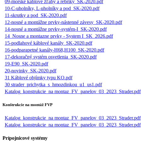
09-morské káblové žľaby a rebríky_SK-2020.pdf
10-C-uholníky, L-uholníky a pod_SK-2020.pdf
11-skrutky a pod_SK-2020.pdf
12-nosné a montážne prvky-nástenné závesy_SK-2020.pdf
14-nosné a montážne prvky-systém-I_SK-2020.pdf
14_Nosne a montazne prvky - System I_SK_2026.pdf
15-podlahové káblové kanály_SK-2020.pdf
16-podparapetné kanály-H68,H100_SK-2020.pdf
17-dekoračný systém osvetlenia_SK-2020.pdf
19-E90_SK-2020.pdf
20-novinky_SK-2020.pdf
31 Káblové objímky typu KO.pdf
30 strader_prichytka_s_hmozdinkou_u1_us1.pdf
Katalog_konstrukcie_na montaz_FV_panelov_03_2023_Strader.pdf
Konštrukcie na montáž FVP
Katalog_konstrukcie_na montaz_FV_panelov_03_2023_Strader.pdf
Katalog_konstrukcie_na montaz_FV_panelov_03_2023_Strader.pdf
Prípojnicové systémy