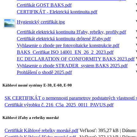
Certifikát GOST BAKS.pdf
CERTIFIKÁT - Elektrická kontinuita.pdf
Hygienický certifikát.jpg
Certifikát elektrická kontinuita žľaby, rebríky, profily.pdf
Certifikát elektrická kontinuita drôtené žľaby.pdf
Vyhlasenie o zhode pre fotovoltaicke konstrukcie.pdf
BAKS_Cerifikat ISO 14001_EN_26_2_2023.pdf
EC DECLARATION OF CONFORMITY BAKS 2023.pdf
Vyhlasenie o zhode STRADER_system BAKS 2025.pdf
Prohlášení o shodě 2025.pdf
Káblové nosné systémy E-30, E-60, E-90
SK CERTIFIKÁT o nemennosti parametrov podstatných vlastností
Certifikát výrobku č. 216_C5a_2025_0011_PAVUS.pdf
Káblové žľaby a rebríky morské
Certifikát Káblové rebríky morské.pdf
Veľkosť: 395,27 kB | Dátum: