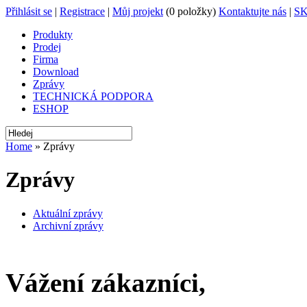
Přihlásit se
|
Registrace
|
Můj projekt
(0 položky)
Kontaktujte nás
|
S
Produkty
Prodej
Firma
Download
Zprávy
TECHNICKÁ PODPORA
ESHOP
Home
» Zprávy
Zprávy
Aktuální zprávy
Archivní zprávy
Vážení zákazníci,