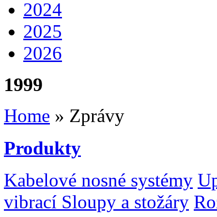
2024
2025
2026
1999
Home
» Zprávy
Produkty
Kabelové nosné systémy
Up
vibrací
Sloupy a stožáry
Ro