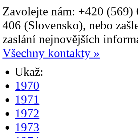
Zavolejte nám: +420 (569)
406 (Slovensko), nebo zašl
zaslání nejnovějších inform
Všechny kontakty »
Ukaž:
1970
1971
1972
1973