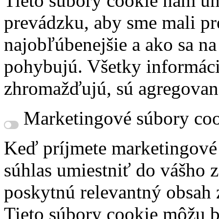
Tieto súbory cookie nám um
prevádzku, aby sme mali pr
najobľúbenejšie a ako sa n
pohybujú. Všetky informácie
zhromažďujú, sú agregovan
Marketingové súbory coo
Keď príjmete marketingové
súhlas umiestniť do vášho z
poskytnú relevantný obsah
Tieto súbory cookie môžu b