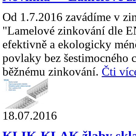
Od 1.7.2016 zavádíme v zin
"Lamelové zinkování dle E
efektivně a ekologicky mén
povlaky bez šestimocného c
běžnému zinkování.
Čti víc
18.07.2016
KLIK-KLAK žlaby skl