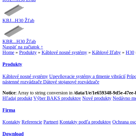
KBJ...H30 Žľab
KBR...H30 Žľab
Naspäť na začiatok ↑
Home
»
Produkty
»
Káblové nosné systémy
»
Káblové žľaby
»
H30
Produkty
Káblové nosné systémy
Upevňovacie systémy a tlmenie vibrácií
Príp
nástenné rozvádzače
Dátové stojanové rozvádzače
Notice
: Array to string conversion in
/data/1/e/1e659348-9d5e-47ee-
Hľadaj produkt
Výber BAKS produktov
Nové produkty
Nedávno mo
Firma
Kontakty
Referencie
Partneri
Kontakty podľa produktov
Ochrana os
Download