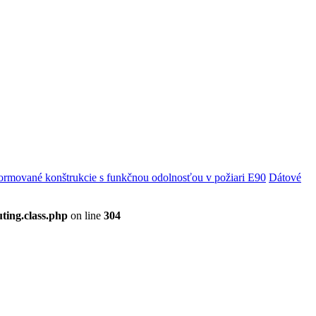
rmované konštrukcie s funkčnou odolnosťou v požiari E90
Dátové
ting.class.php
on line
304