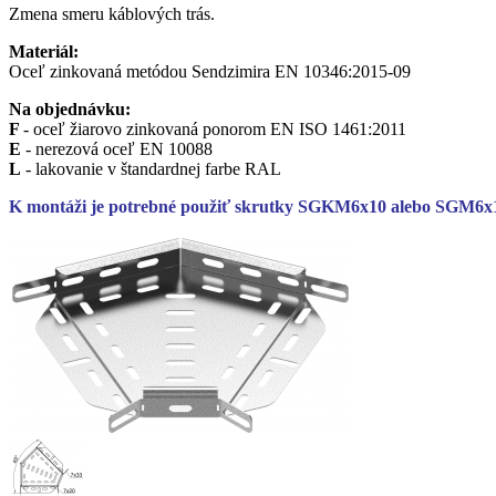
Zmena smeru káblových trás.
Materiál:
Oceľ zinkovaná metódou Sendzimira EN 10346:2015-09
Na objednávku:
F
- oceľ žiarovo zinkovaná ponorom EN ISO 1461:2011
E
- nerezová oceľ EN 10088
L
- lakovanie v štandardnej farbe RAL
K montáži je potrebné použiť skrutky SGKM6x10 alebo SGM6x