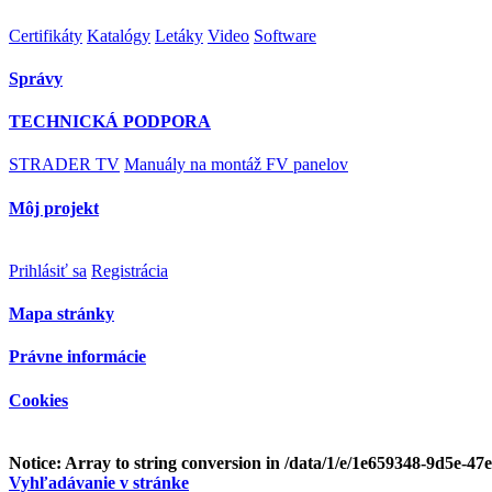
Certifikáty
Katalógy
Letáky
Video
Software
Správy
TECHNICKÁ PODPORA
STRADER TV
Manuály na montáž FV panelov
Môj projekt
Prihlásiť sa
Registrácia
Mapa stránky
Právne informácie
Cookies
Notice
: Array to string conversion in
/data/1/e/1e659348-9d5e-47
Vyhľadávanie v stránke