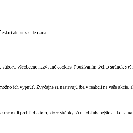
sko) alebo zašlite e-mail.
e súbory, všeobecne nazývané cookies. Používaním týchto stránok s tým
ožno ich vypnúť. Zvyčajne sa nastavujú iba v reakcii na vaše akcie, a
sme mali prehľad o tom, ktoré stránky sú najobľúbenejšie a ako sa na