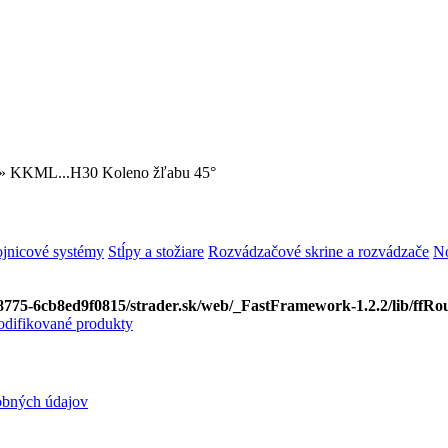
» KKML...H30 Koleno žľabu 45°
ojnicové systémy
Stĺpy a stožiare
Rozvádzačové skrine a rozvádzače
No
8775-6cb8ed9f0815/strader.sk/web/_FastFramework-1.2.2/lib/ffRou
difikované produkty
obných údajov