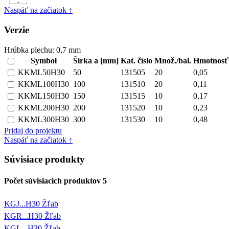
Naspäť na začiatok ↑
Verzie
Hrúbka plechu:
0,7 mm
Symbol
Šírka a [mm]
Kat. číslo
Množ./bal.
Hmotnosť 
KKML50H30
50
131505
20
0,05
KKML100H30
100
131510
20
0,11
KKML150H30
150
131515
10
0,17
KKML200H30
200
131520
10
0,23
KKML300H30
300
131530
10
0,48
Pridaj do projektu
Naspäť na začiatok ↑
Súvisiace produkty
Počet súvisiacich produktov
5
KGJ...H30 Žľab
KGR...H30 Žľab
KGL...H30 Žľab