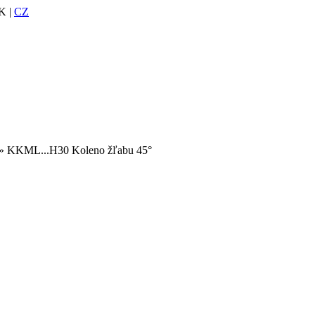
K |
CZ
» KKML...H30 Koleno žľabu 45°