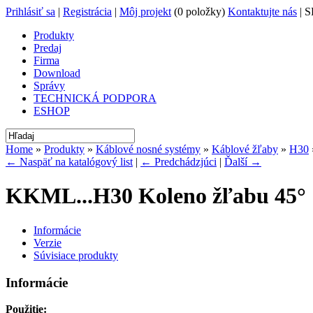
Prihlásiť sa
|
Registrácia
|
Môj projekt
(0 položky)
Kontaktujte nás
| S
Produkty
Predaj
Firma
Download
Správy
TECHNICKÁ PODPORA
ESHOP
Home
»
Produkty
»
Káblové nosné systémy
»
Káblové žľaby
»
H30
← Naspäť na katalógový list
|
← Predchádzjúci
|
Ďalší →
KKML...H30 Koleno žľabu 45°
Informácie
Verzie
Súvisiace produkty
Informácie
Použitie: