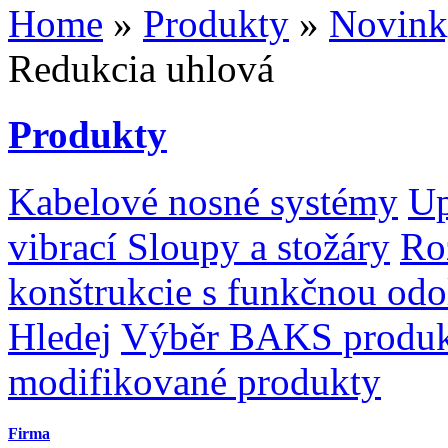
Home
»
Produkty
»
Novin
Redukcia uhlová
Produkty
Kabelové nosné systémy
Up
vibrací
Sloupy a stožáry
Ro
konštrukcie s funkčnou odo
Hledej
Výběr BAKS produ
modifikované produkty
Firma