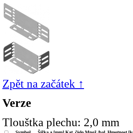
Zpět na začátek ↑
Verze
Tlouštka plechu:
2,0 mm
Symbol
Šířka a [mm]
Kat. číslo
Množ./bal.
Hmotnost [k