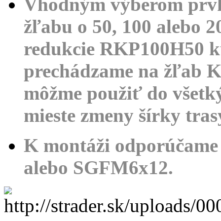
Vhodným výberom prv
žľabu o 50, 100 alebo 
redukcie RKP100H50 
prechádzame
na žľab 
môžme použiť
do všetk
mieste zmeny
šírky tra
K montáži odporúčame
alebo SGFM6x12.