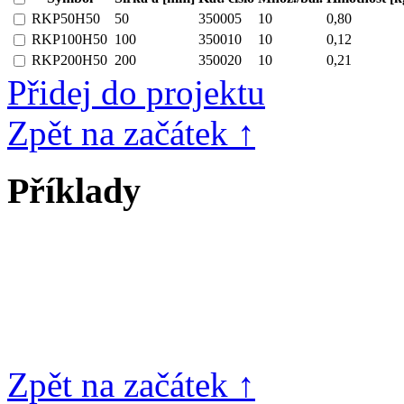
RKP50H50
50
350005
10
0,80
RKP100H50
100
350010
10
0,12
RKP200H50
200
350020
10
0,21
Přidej do projektu
Zpět na začátek ↑
Příklady
Zpět na začátek ↑