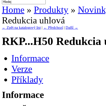
Home
»
Produkty
»
Novin
Redukcia uhlová
← Zpět na katalogový list
|
← Předchozí
|
Další →
RKP...H50 Redukcia 
Informace
Verze
Příklady
Informace