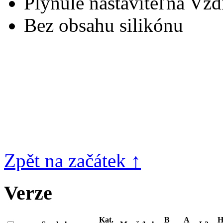
Plynule nastaviteľná Vzd
Bez obsahu silikónu
Zpět na začátek ↑
Verze
Kat.
B
A