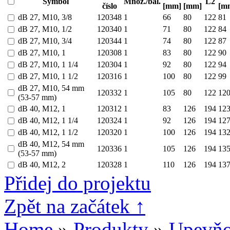
Symbol
Množ./bal.
L2
číslo
[mm]
[mm]
[m
dB 27, M10, 3/8
120348
1
66
80
122
81
dB 27, M10, 1/2
120340
1
71
80
122
84
dB 27, M10, 3/4
120344
1
74
80
122
87
dB 27, M10, 1
120308
1
83
80
122
90
dB 27, M10, 1 1/4
120304
1
92
80
122
94
dB 27, M10, 1 1/2
120316
1
100
80
122
99
dB 27, M10, 54 mm
120332
1
105
80
122
12
(53-57 mm)
dB 40, M12, 1
120312
1
83
126
194
12
dB 40, M12, 1 1/4
120324
1
92
126
194
12
dB 40, M12, 1 1/2
120320
1
100
126
194
13
dB 40, M12, 54 mm
120336
1
105
126
194
13
(53-57 mm)
dB 40, M12, 2
120328
1
110
126
194
13
Přidej do projektu
Zpět na začátek ↑
Home
»
Produkty
»
Upevňo