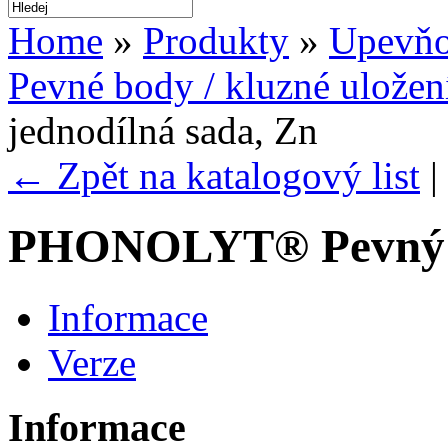
Home
»
Produkty
»
Upevňo
Pevné body / kluzné uložen
jednodílná sada, Zn
← Zpět na katalogový list
|
PHONOLYT® Pevný bo
Informace
Verze
Informace