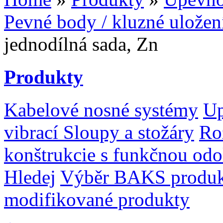
Pevné body / kluzné uložen
jednodílná sada, Zn
Produkty
Kabelové nosné systémy
Up
vibrací
Sloupy a stožáry
Ro
konštrukcie s funkčnou odo
Hledej
Výběr BAKS produ
modifikované produkty