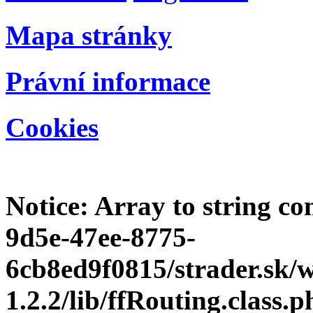
Mapa stránky
Právní informace
Cookies
Notice
: Array to string c
9d5e-47ee-8775-
6cb8ed9f0815/strader.sk
1.2.2/lib/ffRouting.class.p