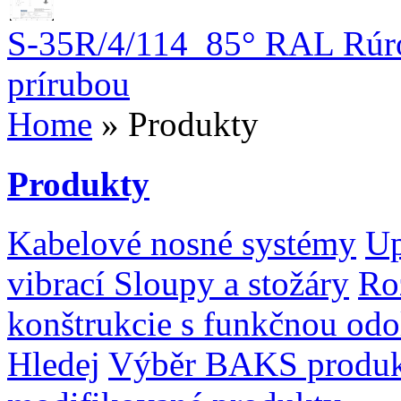
S-35R/4/114_85° RAL Rúrov
prírubou
Home
» Produkty
Produkty
Kabelové nosné systémy
Up
vibrací
Sloupy a stožáry
Ro
konštrukcie s funkčnou odo
Hledej
Výběr BAKS produ