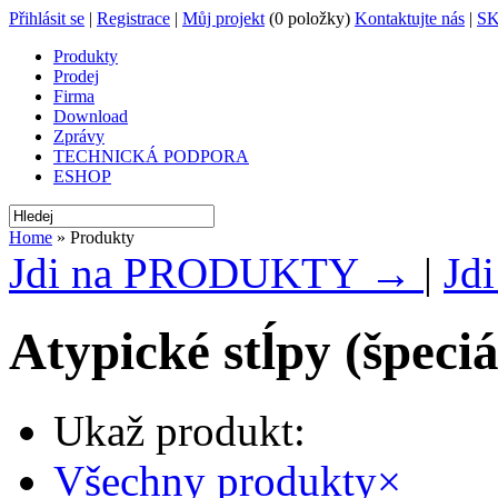
Přihlásit se
|
Registrace
|
Můj projekt
(0 položky)
Kontaktujte nás
|
S
Produkty
Prodej
Firma
Download
Zprávy
TECHNICKÁ PODPORA
ESHOP
Home
» Produkty
Jdi na PRODUKTY →
|
Jd
Atypické stĺpy (špeciá
Ukaž produkt:
Všechny produkty
×