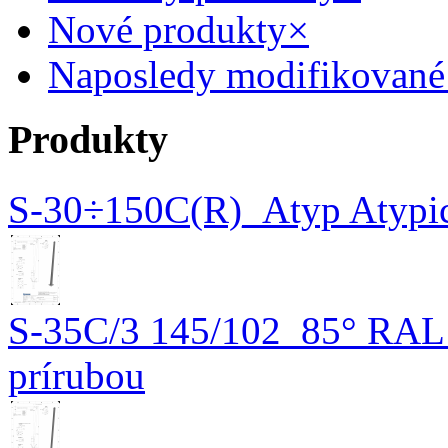
Nové produkty
×
Naposledy modifikované
Produkty
S-30÷150C(R)_Atyp Atypick
S-35C/3 145/102_85° RAL K
prírubou