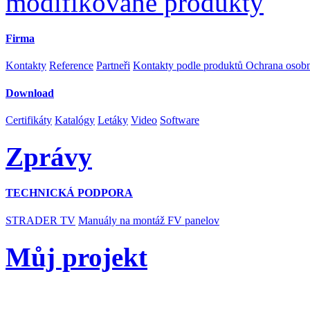
modifikované produkty
Firma
Kontakty
Reference
Partneři
Kontakty podle produktů
Ochrana osob
Download
Certifikáty
Katalógy
Letáky
Video
Software
Zprávy
TECHNICKÁ PODPORA
STRADER TV
Manuály na montáž FV panelov
Můj projekt