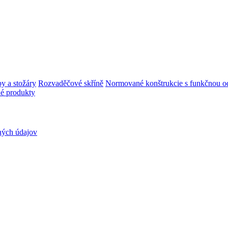
y a stožáry
Rozvaděčové skříně
Normované konštrukcie s funkčnou od
é produkty
ných údajov