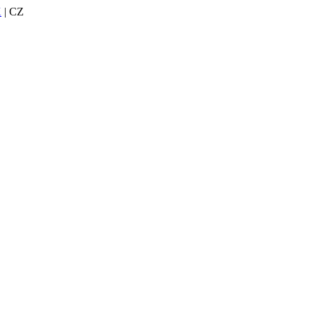
K
| CZ