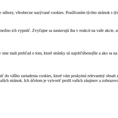
e súbory, všeobecne nazývané cookies. Používaním týchto stránok s tým
ožno ich vypnúť. Zvyčajne sa nastavujú iba v reakcii na vaše akcie, a
sme mali prehľad o tom, ktoré stránky sú najobľúbenejšie a ako sa na
niť do vášho zariadenia cookies, ktoré vám poskytnú relevantný obsa
ších stránok. Ich účelom je vytvoriť profil vašich záujmov a zobrazo