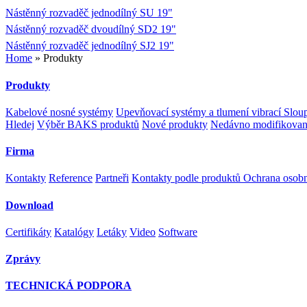
Nástěnný rozvaděč jednodílný SU 19"
Nástěnný rozvaděč dvoudílný SD2 19"
Nástěnný rozvaděč jednodílný SJ2 19"
Home
» Produkty
Produkty
Kabelové nosné systémy
Upevňovací systémy a tlumení vibrací
Sloup
Hledej
Výběr BAKS produktů
Nové produkty
Nedávno modifikovan
Firma
Kontakty
Reference
Partneři
Kontakty podle produktů
Ochrana osob
Download
Certifikáty
Katalógy
Letáky
Video
Software
Zprávy
TECHNICKÁ PODPORA