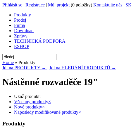
Přihlásit se
|
Registrace
|
Můj projekt
(0 položky)
Kontaktujte nás
|
S
Produkty
Prodej
Firma
Download
Zprávy
TECHNICKÁ PODPORA
ESHOP
Home
» Produkty
Jdi na PRODUKTY →
|
Jdi na HLEDÁNÍ PRODUKTŮ →
Nástěnné rozvaděče 19"
Ukaž produkt:
Všechny produkty
×
Nové produkty
×
Naposledy modifikované produkty
×
Produkty