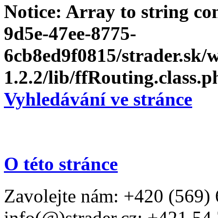
Notice
: Array to string c
9d5e-47ee-8775-
6cb8ed9f0815/strader.sk
1.2.2/lib/ffRouting.class.p
Vyhledávání ve stránce
O této stránce
Zavolejte nám: +420 (569) 
info(@)strader.cz; +421 54