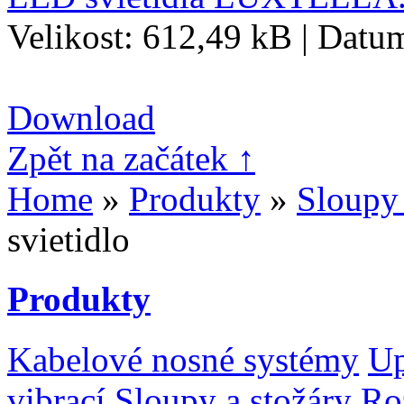
Velikost: 612,49 kB | Datu
Download
Zpět na začátek ↑
Home
»
Produkty
»
Sloupy 
svietidlo
Produkty
Kabelové nosné systémy
Up
vibrací
Sloupy a stožáry
Ro