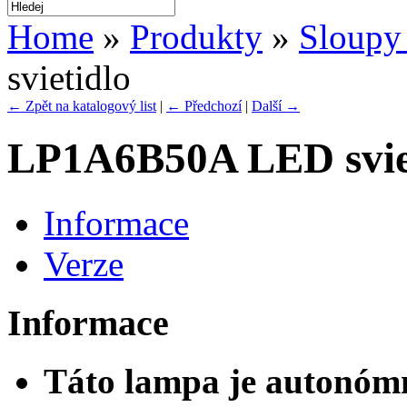
Home
»
Produkty
»
Sloupy 
svietidlo
← Zpět na katalogový list
|
← Předchozí
|
Další →
LP1A6B50A LED svie
Informace
Verze
Informace
Táto lampa je autonómn