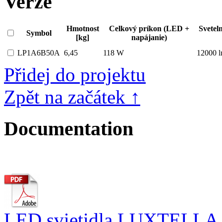
Verze
Hmotnost
Celkový príkon (LED +
Svetel
Symbol
[kg]
napájanie)
LP1A6B50A
6,45
118 W
12000 
Přidej do projektu
Zpět na začátek ↑
Documentation
LED svietidla LUXTELLA.