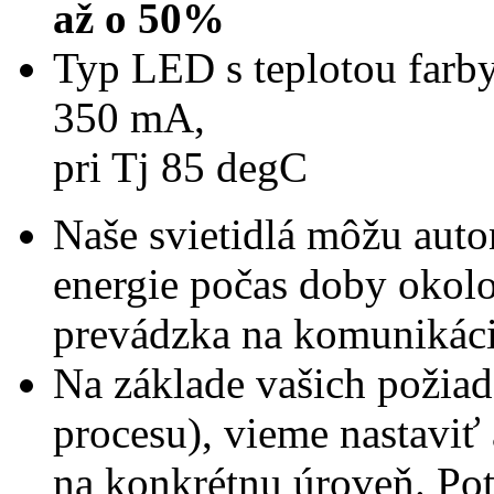
až o 50%
Typ LED s teplotou farb
350 mA,
pri Tj 85 degC
Naše svietidlá môžu aut
energie počas doby okolo
prevádzka na komunikáci
Na základe vašich požia
procesu), vieme nastaviť
na konkrétnu úroveň. Pot