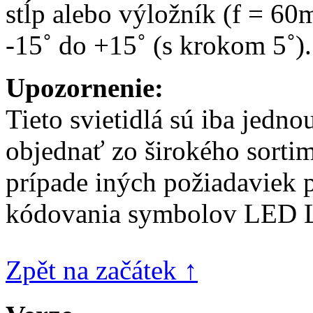
stĺp alebo výložník (f = 6
-15˚ do +15˚ (s krokom 5˚).
Upozornenie:
Tieto svietidlá sú iba jednou
objednať zo širokého sortim
prípade iných požiadaviek 
kódovania symbolov LED 
Zpět na začátek ↑