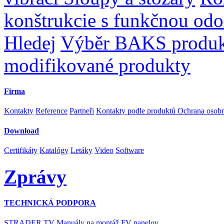
konštrukcie s funkčnou odo
Hledej
Výběr BAKS produ
modifikované produkty
Firma
Kontakty
Reference
Partneři
Kontakty podle produktů
Ochrana osob
Download
Certifikáty
Katalógy
Letáky
Video
Software
Zprávy
TECHNICKÁ PODPORA
STRADER TV
Manuály na montáž FV panelov