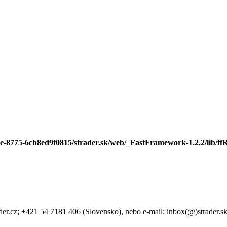
ee-8775-6cb8ed9f0815/strader.sk/web/_FastFramework-1.2.2/lib/ffR
der.cz; +421 54 7181 406 (Slovensko), nebo e-mail: inbox(@)strader.s