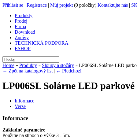
Přihlásit se
|
Registrace
|
Můj projekt
(0 položky)
Kontaktujte nás
|
S
Produkty
Prodej
Firma
Download
Zprávy
TECHNICKÁ PODPORA
ESHOP
Home
»
Produkty
»
Sloupy a stožáry
» LP006SL Solárne LED parkové
← Zpět na katalogový list
|
← Předchozí
LP006SL Solárne LED parkové s
Informace
Verze
Informace
Základné parametre
Použitie na stĺpoch o výške 3 - 5m.