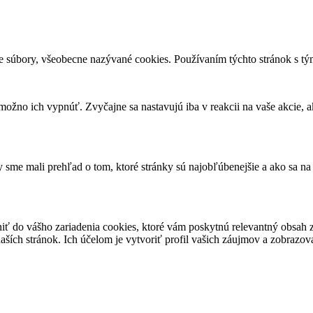
e súbory, všeobecne nazývané cookies. Používaním týchto stránok s tým
ožno ich vypnúť. Zvyčajne sa nastavujú iba v reakcii na vaše akcie, a
sme mali prehľad o tom, ktoré stránky sú najobľúbenejšie a ako sa na
niť do vášho zariadenia cookies, ktoré vám poskytnú relevantný obsa
ších stránok. Ich účelom je vytvoriť profil vašich záujmov a zobrazo