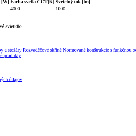
 [W]
Farba svetla CCT[K]
Svetelný tok [lm]
4000
1000
 svietidlo
y a stožáry
Rozvaděčové skříně
Normované konštrukcie s funkčnou od
é produkty
ných údajov