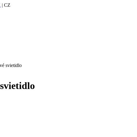
K
| CZ
 svietidlo
vietidlo