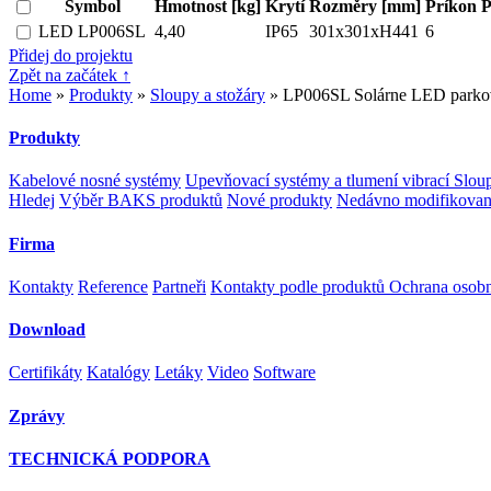
Symbol
Hmotnost [kg]
Krytí
Rozměry [mm]
Príkon P
LED LP006SL
4,40
IP65
301x301xH441
6
Přidej do projektu
Zpět na začátek ↑
Home
»
Produkty
»
Sloupy a stožáry
» LP006SL Solárne LED parkové
Produkty
Kabelové nosné systémy
Upevňovací systémy a tlumení vibrací
Sloup
Hledej
Výběr BAKS produktů
Nové produkty
Nedávno modifikovan
Firma
Kontakty
Reference
Partneři
Kontakty podle produktů
Ochrana osob
Download
Certifikáty
Katalógy
Letáky
Video
Software
Zprávy
TECHNICKÁ PODPORA