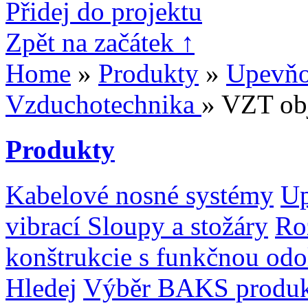
Přidej do projektu
Zpět na začátek ↑
Home
»
Produkty
»
Upevňo
Vzduchotechnika
» VZT ob
Produkty
Kabelové nosné systémy
Up
vibrací
Sloupy a stožáry
Ro
konštrukcie s funkčnou odo
Hledej
Výběr BAKS produ