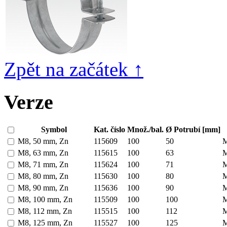
Zpět na začátek ↑
Verze
Symbol
Kat. číslo
Množ./bal.
Ø Potrubí [mm]
M8, 50 mm, Zn
115609
100
50
M8, 63 mm, Zn
115615
100
63
M8, 71 mm, Zn
115624
100
71
M8, 80 mm, Zn
115630
100
80
M8, 90 mm, Zn
115636
100
90
M8, 100 mm, Zn
115509
100
100
M8, 112 mm, Zn
115515
100
112
M8, 125 mm, Zn
115527
100
125