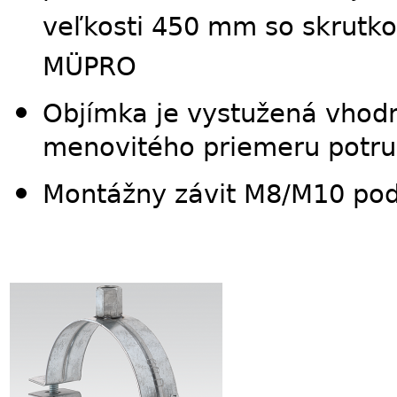
veľkosti 450 mm so skrutk
MÜPRO
Objímka je vystužená vhod
menovitého priemeru potr
Montážny závit M8/M10 podľ