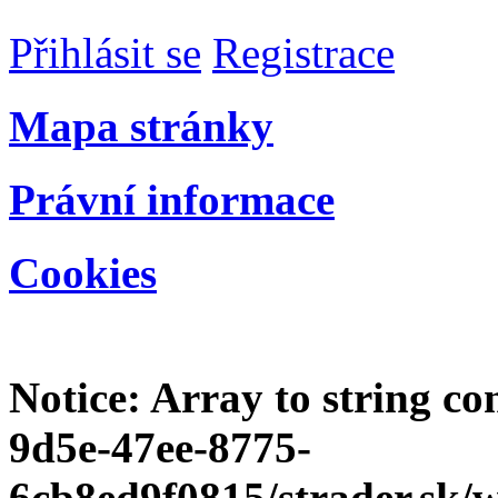
Přihlásit se
Registrace
Mapa stránky
Právní informace
Cookies
Notice
: Array to string c
9d5e-47ee-8775-
6cb8ed9f0815/strader.sk