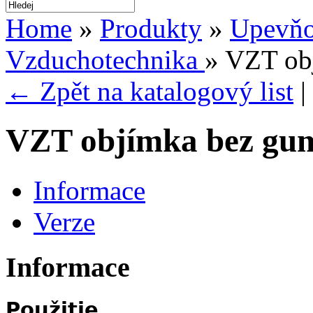
Home
»
Produkty
»
Upevňo
Vzduchotechnika
» VZT ob
← Zpět na katalogový list
|
VZT objímka bez gu
Informace
Verze
Informace
Použitie