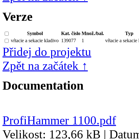
Verze
Symbol
Kat. číslo
Množ./bal.
Typ
vŕtacie a sekacie kladivo
139077
1
vŕtacie a sekacie
Přidej do projektu
Zpět na začátek ↑
Documentation
ProfiHammer 1100.pdf
Velikost: 123,66 kB | Datu