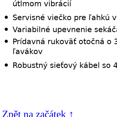
útlmom vibrácií
Servisné viečko pre ľahkú 
Variabilné upevnenie sekáč
Prídavná rukoväť otočná o 
ľavákov
Robustný sieťový kábel so
Zpět na začátek ↑