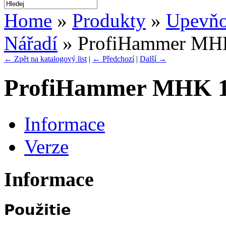
Home
»
Produkty
»
Upevňo
Nářadí
» ProfiHammer MH
← Zpět na katalogový list
|
← Předchozí
|
Další →
ProfiHammer MHK 1
Informace
Verze
Informace
Použitie