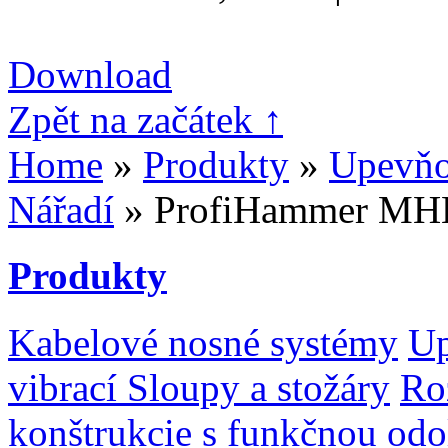
Download
Zpět na začátek ↑
Home
»
Produkty
»
Upevňo
Nářadí
» ProfiHammer MH
Produkty
Kabelové nosné systémy
Up
vibrací
Sloupy a stožáry
Ro
konštrukcie s funkčnou odo