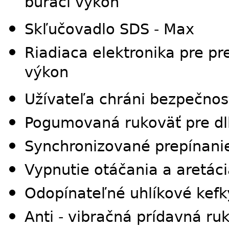
búraci výkon
Skľučovadlo SDS - Max
Riadiaca elektronika pre pr
výkon
Užívateľa chráni bezpečnost
Pogumovaná rukoväť pre dl
Synchronizované prepínanie
Vypnutie otáčania a aretác
Odopínateľné uhlíkové kef
Anti - vibračná prídavná ru