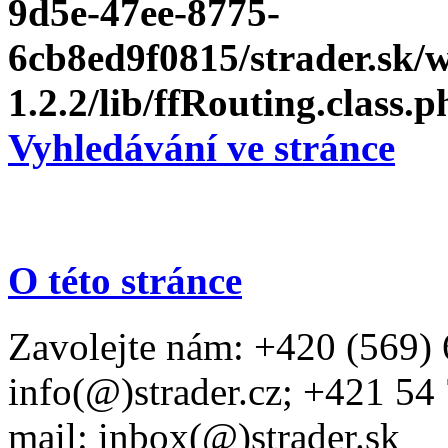
9d5e-47ee-8775-
6cb8ed9f0815/strader.sk
1.2.2/lib/ffRouting.class.p
Vyhledávání ve stránce
O této stránce
Zavolejte nám: +420 (569) 
info(@)strader.cz; +421 54
mail: inbox(@)strader.sk