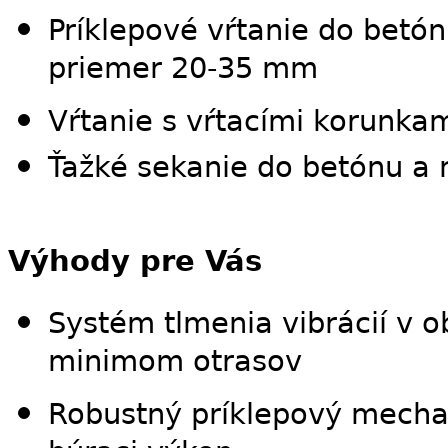
Príklepové vŕtanie do betó
priemer 20-35 mm
Vŕtanie s vŕtacími korunk
Ťažké sekanie do betónu a 
Výhody pre Vás
Systém tlmenia vibrácií v ob
minimom otrasov
Robustný príklepový mechan