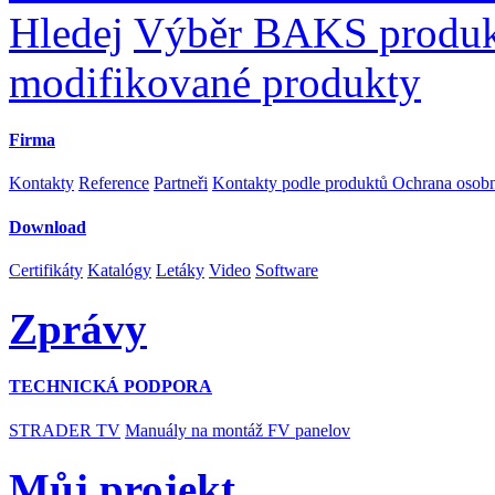
Hledej
Výběr BAKS produ
modifikované produkty
Firma
Kontakty
Reference
Partneři
Kontakty podle produktů
Ochrana osob
Download
Certifikáty
Katalógy
Letáky
Video
Software
Zprávy
TECHNICKÁ PODPORA
STRADER TV
Manuály na montáž FV panelov
Můj projekt