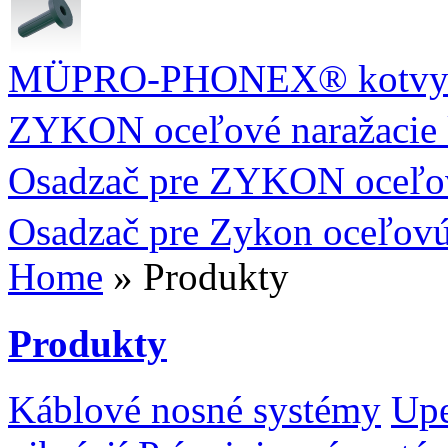
MÜPRO-PHONEX® kotv
ZYKON oceľové naražacie
Osadzač pre ZYKON oceľo
Osadzač pre Zykon oceľov
Home
» Produkty
Produkty
Káblové nosné systémy
Upe