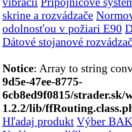
vibrácií
Prípojnicové systé
skrine a rozvádzače
Normov
odolnosťou v požiari E90
D
Dátové stojanové rozvádza
Notice
: Array to string con
9d5e-47ee-8775-
6cb8ed9f0815/strader.sk
1.2.2/lib/ffRouting.class.p
Hľadaj produkt
Výber BAK