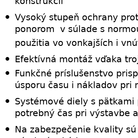
konštrukcií
Vysoký stupeň ochrany prot
ponorom v súlade s normou 
použitia vo vonkajších i vn
Efektívná montáž vďaka troji
Funkčné príslušenstvo pris
úsporu času i nákladov pri
Systémové diely s pätkami 
potrebný čas pri výstavbe 
Na zabezpečenie kvality s