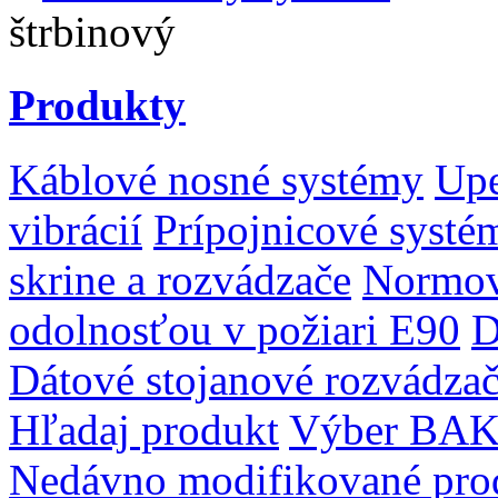
štrbinový
Produkty
Káblové nosné systémy
Upe
vibrácií
Prípojnicové systé
skrine a rozvádzače
Normov
odolnosťou v požiari E90
D
Dátové stojanové rozvádza
Hľadaj produkt
Výber BAK
Nedávno modifikované pro