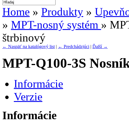
Home
»
Produkty
»
Upevňov
»
MPT-nosný systém
» MPT
štrbinový
← Naspäť na katalógový list
|
← Predchádzjúci
|
Ďalší →
MPT-Q100-3S Nosník 
Informácie
Verzie
Informácie