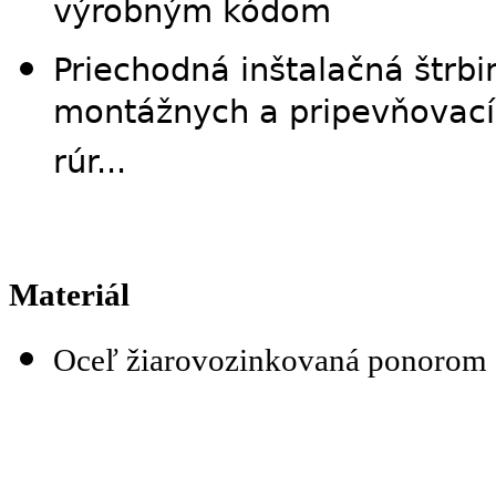
výrobným kódom
Priechodná inštalačná štrbin
montážnych a pripevňovacíc
rúr...
Materiál
Oceľ žiarovozinkovaná ponorom 