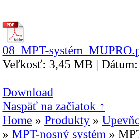
08_MPT-systém_MUPRO.p
Veľkosť: 3,45 MB | Dátum:
Download
Naspäť na začiatok ↑
Home
»
Produkty
»
Upevňov
»
MPT-nosný systém
» MPT