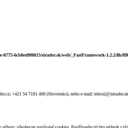
ee-8775-6cb8ed9f0815/strader.sk/web/_FastFramework-1.2.2/lib/ffR
der.cz; +421 54 7181 406 (Slovensko), nebo e-mail: inbox(@)strader.s
e súbory, všeobecne nazývané cookies. Používaním týchto stránok s tým