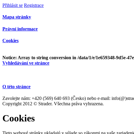
Přihlásit se
Registrace
Mapa stránky
Právní informace
Cookies
Notice
: Array to string conversion in
/data/1/e/1e659348-9d5e-47
Vyhledávání ve stránce
O této stránce
Zavolejte nám: +420 (569) 640 693 (Česko) nebo e-mail: info(@)stra
Copyright 2012 © Strader. Všechna práva vyhrazena.
Cookies
Tieto webové stránky ukladajú v súlade so zákonmi na vaše zariadeni