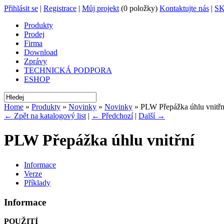
Přihlásit se
|
Registrace
|
Můj projekt
(0 položky)
Kontaktujte nás
|
S
Produkty
Prodej
Firma
Download
Zprávy
TECHNICKÁ PODPORA
ESHOP
Home
»
Produkty
»
Novinky
»
Novinky
» PLW Přepážka úhlu vnitřn
← Zpět na katalogový list
|
← Předchozí
|
Další →
PLW Přepážka úhlu vnitřní
Informace
Verze
Příklady
Informace
POUŽITÍ