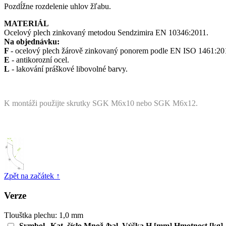
Pozdĺžne rozdelenie uhlov žľabu.
MATERIÁL
Ocelový plech zinkovaný metodou Sendzimira EN 10346:2011.
Na objednávku:
F
- ocelový plech žárově zinkovaný ponorem podle EN ISO 1461:20
E
- antikorozní ocel.
L
- lakování práškové libovolné barvy.
K montáži použijte skrutky SGK M6x10 nebo SGK M6x12.
Zpět na začátek ↑
Verze
Tlouštka plechu:
1,0 mm
Symbol
Kat. číslo
Množ./bal.
Výška H [mm]
Hmotnost [kg]