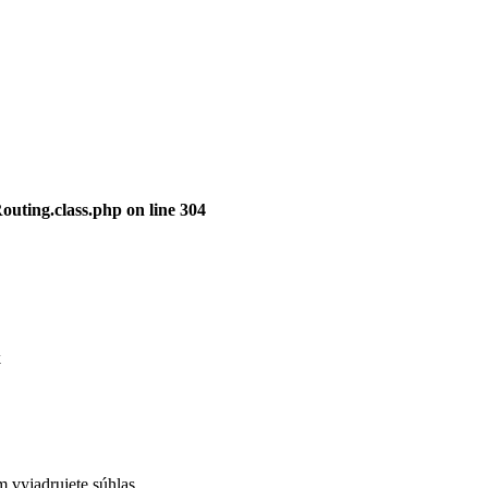
outing.class.php
on line
304
k
 vyjadrujete súhlas.