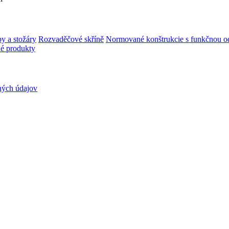
y a stožáry
Rozvaděčové skříně
Normované konštrukcie s funkčnou od
é produkty
ných údajov