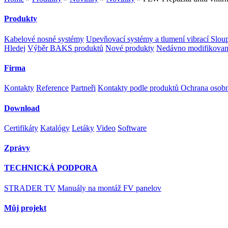
Produkty
Kabelové nosné systémy
Upevňovací systémy a tlumení vibrací
Sloup
Hledej
Výběr BAKS produktů
Nové produkty
Nedávno modifikovan
Firma
Kontakty
Reference
Partneři
Kontakty podle produktů
Ochrana osob
Download
Certifikáty
Katalógy
Letáky
Video
Software
Zprávy
TECHNICKÁ PODPORA
STRADER TV
Manuály na montáž FV panelov
Můj projekt