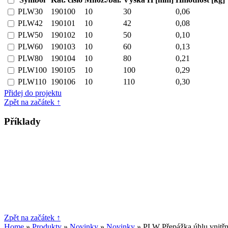
PLW30
190100
10
30
0,06
PLW42
190101
10
42
0,08
PLW50
190102
10
50
0,10
PLW60
190103
10
60
0,13
PLW80
190104
10
80
0,21
PLW100
190105
10
100
0,29
PLW110
190106
10
110
0,30
Přidej do projektu
Zpět na začátek ↑
Příklady
Zpět na začátek ↑
Home
»
Produkty
»
Novinky
»
Novinky
» PLW Přepážka úhlu vnitřn