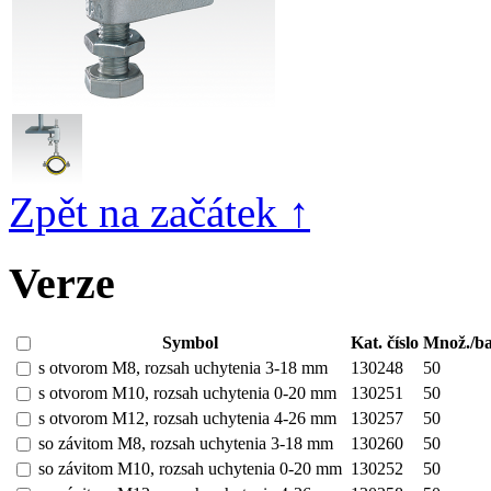
Zpět na začátek ↑
Verze
Symbol
Kat. číslo
Množ./ba
s otvorom M8, rozsah uchytenia 3-18 mm
130248
50
s otvorom M10, rozsah uchytenia 0-20 mm
130251
50
s otvorom M12, rozsah uchytenia 4-26 mm
130257
50
so závitom M8, rozsah uchytenia 3-18 mm
130260
50
so závitom M10, rozsah uchytenia 0-20 mm
130252
50