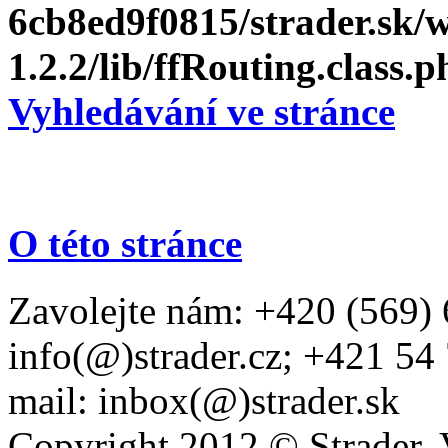
6cb8ed9f0815/strader.sk
1.2.2/lib/ffRouting.class.p
Vyhledávání ve stránce
O této stránce
Zavolejte nám: +420 (569) 
info(@)strader.cz; +421 54
mail: inbox(@)strader.sk
Copyright 2012 © Strader. 