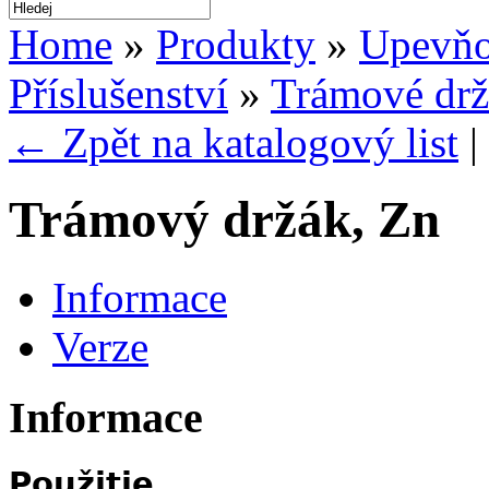
Home
»
Produkty
»
Upevňo
Příslušenství
»
Trámové dr
← Zpět na katalogový list
|
Trámový držák, Zn
Informace
Verze
Informace
Použitie